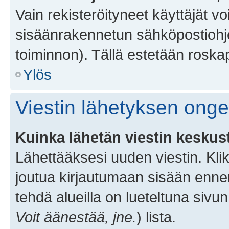
Vain rekisteröityneet käyttäjät v
sisäänrakennetun sähköpostiohjel
toiminnon). Tällä estetään roskap
Ylös
Viestin lähetyksen ong
Kuinka lähetän viestin keskus
Lähettääksesi uuden viestin. Kl
joutua kirjautumaan sisään ennen 
tehdä alueilla on lueteltuna sivun
Voit äänestää, jne.
) lista.