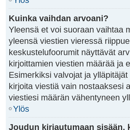
Kuinka vaihdan arvoani?
Yleensä et voi suoraan vaihtaa 
yleensä viestien vieressä riippu
keskustelufoorumit näyttävät ar
kirjoittamien viestien määrää ja er
Esimerkiksi valvojat ja ylläpitäjä
kirjoita viestiä vain nostaakses
viestiesi määrän vähentyneen yl
Ylös
Joudun kirjautumaan sisään, k