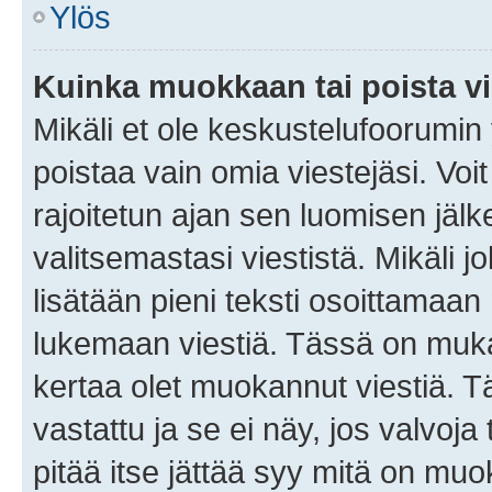
Ylös
Kuinka muokkaan tai poista vi
Mikäli et ole keskustelufoorumin y
poistaa vain omia viestejäsi. Voi
rajoitetun ajan sen luomisen jäl
valitsemastasi viestistä. Mikäli jo
lisätään pieni teksti osoittama
lukemaan viestiä. Tässä on mu
kertaa olet muokannut viestiä. Tä
vastattu ja se ei näy, jos valvoja
pitää itse jättää syy mitä on muo