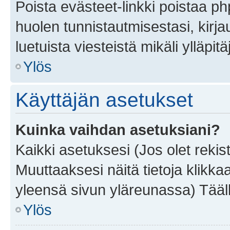
Poista evästeet-linkki poistaa p
huolen tunnistautmisestasi, kirja
luetuista viesteistä mikäli ylläpitä
Ylös
Käyttäjän asetukset
Kuinka vaihdan asetuksiani?
Kaikki asetuksesi (Jos olet rekist
Muuttaaksesi näitä tietoja klikka
yleensä sivun yläreunassa) Tääll
Ylös