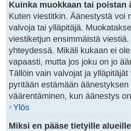
Kuinka muokkaan tai poistan
Kuten viestitkin. Äänestystä voi
valvoja tai ylläpitäjä. Muokatak
viestiketjun ensimmäistä viestiä
yhteydessä. Mikäli kukaan ei ol
vapaasti, mutta jos joku on jo ä
Tällöin vain valvojat ja ylläpitäjä
pyritään estämään äänestyksen 
väärentäminen, kun äänestys on
Ylös
Miksi en pääse tietyille alueill