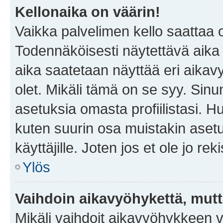
Kellonaika on väärin!
Vaikka palvelimen kello saattaa 
Todennäköisesti näytettävä aika
aika saatetaan näyttää eri aika
olet. Mikäli tämä on se syy. Si
asetuksia omasta profiilistasi. 
kuten suurin osa muistakin asetuks
käyttäjille. Joten jos et ole jo rek
Ylös
Vaihdoin aikavyöhykettä, mutta 
Mikäli vaihdoit aikavyöhykkeen 