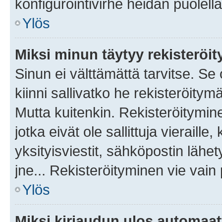
konfigurointivirhe heidän puolella
Ylös
Miksi minun täytyy rekisteröit
Sinun ei välttämättä tarvitse. Se
kiinni sallivatko he rekisteröitym
Mutta kuitenkin. Rekisteröitymine
jotka eivät ole sallittuja vierail
yksityisviestit, sähköpostin lähet
jne... Rekisteröityminen vie vain
Ylös
Miksi kirjaudun ulos automaat