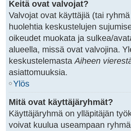
Keitä ovat valvojat?
Valvojat ovat käyttäjiä (tai ryhmä
huolehtia keskustelujen sujumise
oikeudet muokata ja sulkea/avata, 
alueella, missä ovat valvojina. Y
keskustelemasta
Aiheen vierest
asiattomuuksia.
Ylös
Mitä ovat käyttäjäryhmät?
Käyttäjäryhmä on ylläpitäjän työka
voivat kuulua useampaan ryhmään