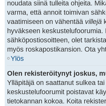
noudata siinä tulleita ohjeita. Mi
varma, että annoit toimivan sähk
vaatimiseen on vähentää
villejä
k
hyväkseen keskustelufoorumia. Mi
sähköpostiosoitteen, olet tarkista
myös roskapostikansion. Ota yhte
Ylös
Olen rekisteröitynyt joskus, 
Ylläpitäjä on saattanut sulkea ta
keskustelufoorumit poistavat k
tietokannan kokoa. Koita rekister