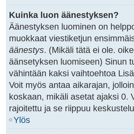
Kuinka luon äänestyksen?
Äänestyksen luominen on helppoa.
muokkaat viestiketjun ensimmäis
äänestys
. (Mikäli tätä ei ole. oik
äänsetyksen luomiseen) Sinun tu
vähintään kaksi vaihtoehtoa Lisää
Voit myös antaa aikarajan, jolloi
koskaan, mikäli asetat ajaksi 0.
rajoitettu ja se riippuu keskustel
Ylös