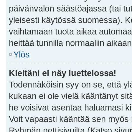
päivänvalon säästöajassa (tai tu
yleisesti käytössä suomessa). Ke
vaihtamaan tuota aikaa automaatti
heittää tunnilla normaaliin aikaan
Ylös
Kieltäni ei näy luettelossa!
Todennäköisin syy on se, että yläp
kukaan ei ole vielä kääntänyt sitä 
he voisivat asentaa haluamasi ki
Voit vapaasti kääntää sen myös i
Ryhmän nettisivuilta (Katso sivun