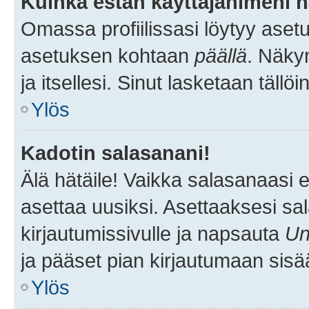
Kuinka estän käyttäjänimeni n
Omassa profiilissasi löytyy aset
asetuksen kohtaan
päällä
. Näkym
ja itsellesi. Sinut lasketaan tällö
Ylös
Kadotin salasanani!
Älä hätäile! Vaikka salasanaasi 
asettaa uusiksi. Asettaaksesi s
kirjautumissivulle ja napsauta
Un
ja pääset pian kirjautumaan sisä
Ylös