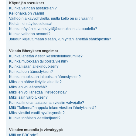
Käyttäjän asetukset
Kuinka vaihdan asetuksiani?
Kellonaika on väärin!
Vaihdoin aikavyöhykettä, mutta kello on silti väärin!
Kieltäni ei näy luettelossa!
Kuinka näytän kuvan käyttäjätunnukseni alapuolella?
Kuinka vaihdan arvoani?
Joudun kirjautumaan sisään, kun yritän lähettää sähköpostia?
Viestin lähetyksen ongelmat
Kuinka lähetän viestin keskustelufoorumille?
Kuinka muokkaan tai poista viestin?
Kuinka lisään allekirjoutksen?
Kuinka luon äänestyksen?
Kuinka muokkaan tai poistan äänestyksen?
Miksi en pääse tietyille alueille?
Miksi en voi äänestää?
Miksi en voi lähettää liitetiedostoa?
Miksi sain varoituksen?
Kuinka ilmoitan asiattoman viestin valvojalle?
Mitä "Tallenna" nappula tekee viestien lähetyksessä?
Miksi viestini vaatii hyväksynnän?
Kuinka tönäisen viestiketjuani?
Viestien muotoilu ja viestityypit
Mitä on BBCode?