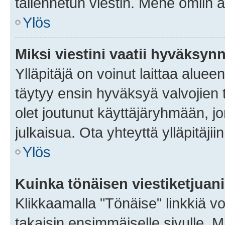
tallennetun viestin. Mene omiin a
Ylös
Miksi viestini vaatii hyväksyn
Ylläpitäjä on voinut laittaa alueen
täytyy ensin hyväksyä valvojien 
olet joutunut käyttäjäryhmään, jo
julkaisua. Ota yhteyttä ylläpitäjii
Ylös
Kuinka tönäisen viestiketjuan
Klikkaamalla "Tönäise" linkkiä voi
takaisin ensimmäiselle sivulle. M