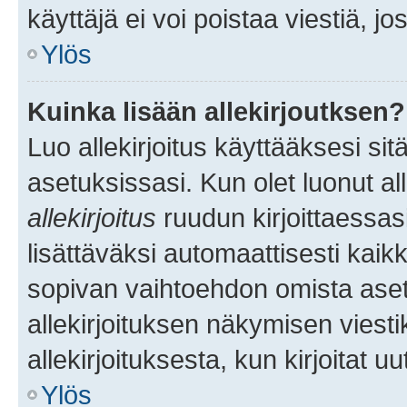
käyttäjä ei voi poistaa viestiä, jo
Ylös
Kuinka lisään allekirjoutksen?
Luo allekirjoitus käyttääksesi si
asetuksissasi. Kun olet luonut all
allekirjoitus
ruudun kirjoittaessasi
lisättäväksi automaattisesti kaikki
sopivan vaihtoehdon omista asetu
allekirjoituksen näkymisen viesti
allekirjoituksesta, kun kirjoitat uu
Ylös