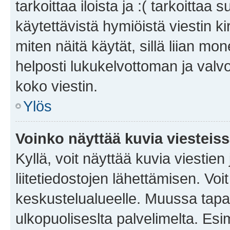
tarkoittaa iloista ja :( tarkoittaa 
käytettävistä hymiöistä viestin k
miten näitä käytät, sillä liian m
helposti lukukelvottoman ja valvo
koko viestin.
Ylös
Voinko näyttää kuvia viesteis
Kyllä, voit näyttää kuvia viestien 
liitetiedostojen lähettämisen. Vo
keskustelualueelle. Muussa tapa
ulkopuoliseslta palvelimelta. Es