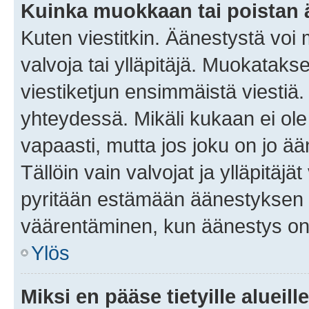
Kuinka muokkaan tai poistan
Kuten viestitkin. Äänestystä voi
valvoja tai ylläpitäjä. Muokatak
viestiketjun ensimmäistä viestiä
yhteydessä. Mikäli kukaan ei ol
vapaasti, mutta jos joku on jo ä
Tällöin vain valvojat ja ylläpitäjä
pyritään estämään äänestyksen 
väärentäminen, kun äänestys on
Ylös
Miksi en pääse tietyille alueill