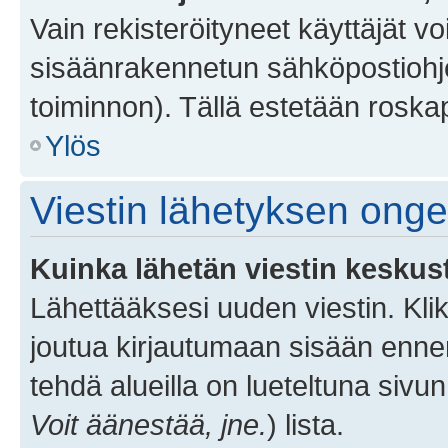
Vain rekisteröityneet käyttäjät v
sisäänrakennetun sähköpostiohjel
toiminnon). Tällä estetään roskap
Ylös
Viestin lähetyksen ong
Kuinka lähetän viestin keskus
Lähettääksesi uuden viestin. Kl
joutua kirjautumaan sisään ennen 
tehdä alueilla on lueteltuna sivun
Voit äänestää, jne.
) lista.