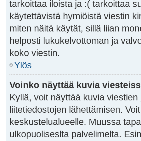
tarkoittaa iloista ja :( tarkoittaa 
käytettävistä hymiöistä viestin k
miten näitä käytät, sillä liian m
helposti lukukelvottoman ja valvo
koko viestin.
Ylös
Voinko näyttää kuvia viesteis
Kyllä, voit näyttää kuvia viestien 
liitetiedostojen lähettämisen. Vo
keskustelualueelle. Muussa tapa
ulkopuoliseslta palvelimelta. Es