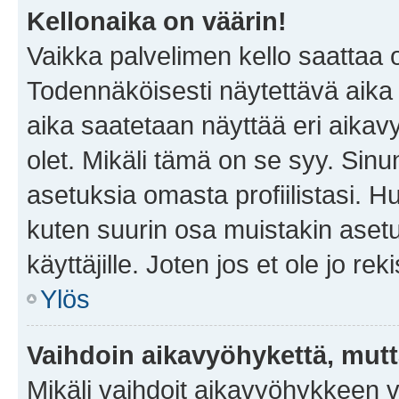
Kellonaika on väärin!
Vaikka palvelimen kello saattaa 
Todennäköisesti näytettävä aika
aika saatetaan näyttää eri aika
olet. Mikäli tämä on se syy. Si
asetuksia omasta profiilistasi. 
kuten suurin osa muistakin asetuks
käyttäjille. Joten jos et ole jo rek
Ylös
Vaihdoin aikavyöhykettä, mutta 
Mikäli vaihdoit aikavyöhykkeen 