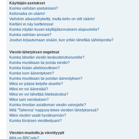
Käyttäjän asetukset
Kuinka vaihdan asetuksiani?
Kellonaika on väärin!
Vaihdoin aikavyöhykettä, mutta kello on silti väärin!
Kieltäni ei näy luettelossa!
Kuinka näytän kuvan käyttäjätunnukseni alapuolella?
Kuinka vaihdan arvoani?
Joudun kirjautumaan sisään, kun yritän lähettää sähköpostia?
Viestin lähetyksen ongelmat
Kuinka lähetän viestin keskustelufoorumille?
Kuinka muokkaan tai poista viestin?
Kuinka lisään allekirjoutksen?
Kuinka luon äänestyksen?
Kuinka muokkaan tai poistan äänestyksen?
Miksi en pääse tietyille alueille?
Miksi en voi äänestää?
Miksi en voi lähettää liitetiedostoa?
Miksi sain varoituksen?
Kuinka ilmoitan asiattoman viestin valvojalle?
Mitä "Tallenna" nappula tekee viestien lähetyksessä?
Miksi viestini vaatii hyväksynnän?
Kuinka tönäisen viestiketjuani?
Viestien muotoilu ja viestityypit
Mitä on BBCode?