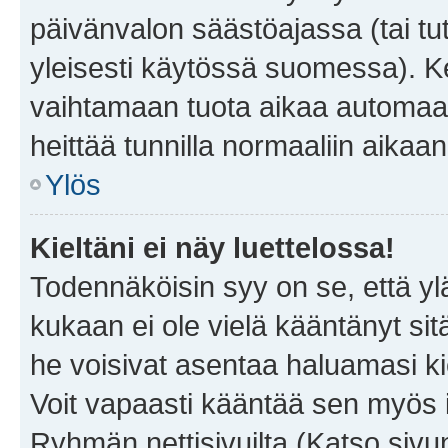
päivänvalon säästöajassa (tai tu
yleisesti käytössä suomessa). Ke
vaihtamaan tuota aikaa automaatti
heittää tunnilla normaaliin aikaan
Ylös
Kieltäni ei näy luettelossa!
Todennäköisin syy on se, että yläp
kukaan ei ole vielä kääntänyt sitä 
he voisivat asentaa haluamasi ki
Voit vapaasti kääntää sen myös i
Ryhmän nettisivuilta (Katso sivun