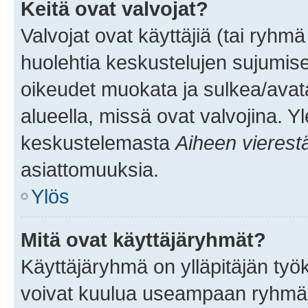
Keitä ovat valvojat?
Valvojat ovat käyttäjiä (tai ryhmä
huolehtia keskustelujen sujumise
oikeudet muokata ja sulkea/avata, 
alueella, missä ovat valvojina. Y
keskustelemasta
Aiheen vierest
asiattomuuksia.
Ylös
Mitä ovat käyttäjäryhmät?
Käyttäjäryhmä on ylläpitäjän työka
voivat kuulua useampaan ryhmään