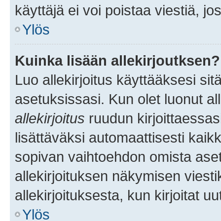
käyttäjä ei voi poistaa viestiä, jo
Ylös
Kuinka lisään allekirjoutksen?
Luo allekirjoitus käyttääksesi si
asetuksissasi. Kun olet luonut all
allekirjoitus
ruudun kirjoittaessasi
lisättäväksi automaattisesti kaikki
sopivan vaihtoehdon omista asetu
allekirjoituksen näkymisen viesti
allekirjoituksesta, kun kirjoitat uu
Ylös