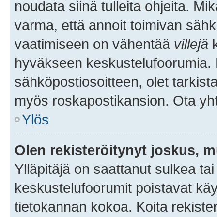
noudata siinä tulleita ohjeita. Mi
varma, että annoit toimivan sähk
vaatimiseen on vähentää
villejä
k
hyväkseen keskustelufoorumia. Mi
sähköpostiosoitteen, olet tarkista
myös roskapostikansion. Ota yhte
Ylös
Olen rekisteröitynyt joskus, 
Ylläpitäjä on saattanut sulkea ta
keskustelufoorumit poistavat k
tietokannan kokoa. Koita rekister