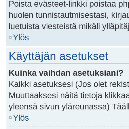
Poista evästeet-linkki poistaa p
huolen tunnistautmisestasi, kirja
luetuista viesteistä mikäli ylläpitä
Ylös
Käyttäjän asetukset
Kuinka vaihdan asetuksiani?
Kaikki asetuksesi (Jos olet rekist
Muuttaaksesi näitä tietoja klikka
yleensä sivun yläreunassa) Tääll
Ylös