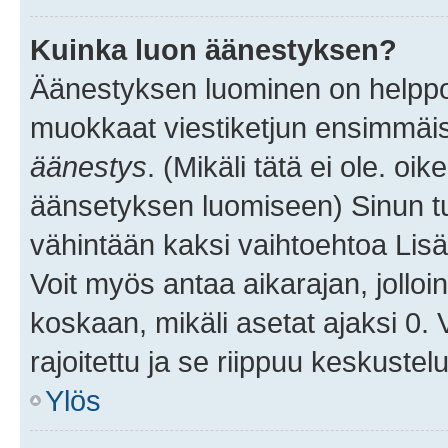
Kuinka luon äänestyksen?
Äänestyksen luominen on helppoa.
muokkaat viestiketjun ensimmäis
äänestys
. (Mikäli tätä ei ole. oik
äänsetyksen luomiseen) Sinun tu
vähintään kaksi vaihtoehtoa Lisää
Voit myös antaa aikarajan, jolloi
koskaan, mikäli asetat ajaksi 0.
rajoitettu ja se riippuu keskustel
Ylös