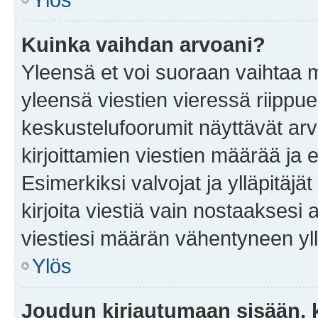
Kuinka vaihdan arvoani?
Yleensä et voi suoraan vaihtaa 
yleensä viestien vieressä riippu
keskustelufoorumit näyttävät ar
kirjoittamien viestien määrää ja er
Esimerkiksi valvojat ja ylläpitäjä
kirjoita viestiä vain nostaakses
viestiesi määrän vähentyneen yl
Ylös
Joudun kirjautumaan sisään, k