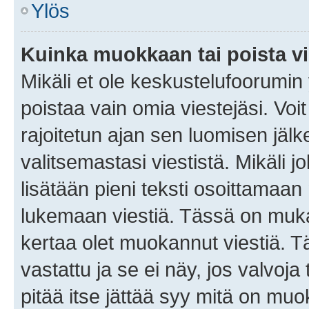
Ylös
Kuinka muokkaan tai poista vi
Mikäli et ole keskustelufoorumin y
poistaa vain omia viestejäsi. Voi
rajoitetun ajan sen luomisen jäl
valitsemastasi viestistä. Mikäli jo
lisätään pieni teksti osoittama
lukemaan viestiä. Tässä on mu
kertaa olet muokannut viestiä. Tä
vastattu ja se ei näy, jos valvoja
pitää itse jättää syy mitä on muo