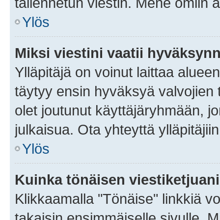
tallennetun viestin. Mene omiin a
Ylös
Miksi viestini vaatii hyväksyn
Ylläpitäjä on voinut laittaa alueen
täytyy ensin hyväksyä valvojien 
olet joutunut käyttäjäryhmään, jo
julkaisua. Ota yhteyttä ylläpitäjii
Ylös
Kuinka tönäisen viestiketjuan
Klikkaamalla "Tönäise" linkkiä voi
takaisin ensimmäiselle sivulle. M