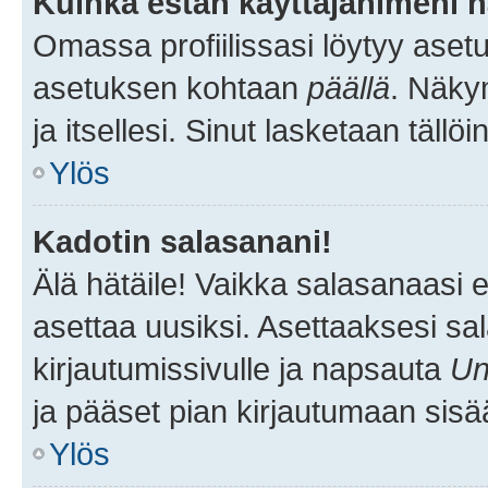
Kuinka estän käyttäjänimeni n
Omassa profiilissasi löytyy aset
asetuksen kohtaan
päällä
. Näkym
ja itsellesi. Sinut lasketaan tällö
Ylös
Kadotin salasanani!
Älä hätäile! Vaikka salasanaasi 
asettaa uusiksi. Asettaaksesi s
kirjautumissivulle ja napsauta
Un
ja pääset pian kirjautumaan sisä
Ylös