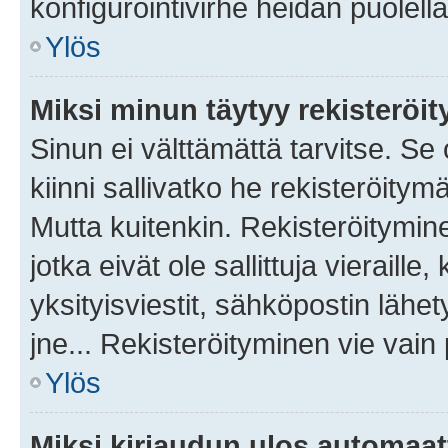
konfigurointivirhe heidän puolella
Ylös
Miksi minun täytyy rekisteröit
Sinun ei välttämättä tarvitse. Se
kiinni sallivatko he rekisteröitym
Mutta kuitenkin. Rekisteröitymine
jotka eivät ole sallittuja vierail
yksityisviestit, sähköpostin lähet
jne... Rekisteröityminen vie vain
Ylös
Miksi kirjaudun ulos automaat