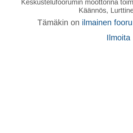
Keskustelufoorumin moottorina toim
Käännös, Lurttin
Tämäkin on
ilmainen foor
Ilmoita