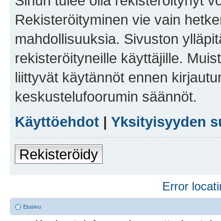
Sinun tulee olla rekisteröitynyt v
Rekisteröityminen vie vain hetken
mahdollisuuksia. Sivuston ylläpit
rekisteröityneille käyttäjille. Mu
liittyvät käytännöt ennen kirjau
keskustelufoorumin säännöt.
Käyttöehdot
|
Yksityisyyden s
Rekisteröidy
Error locati
Etusivu