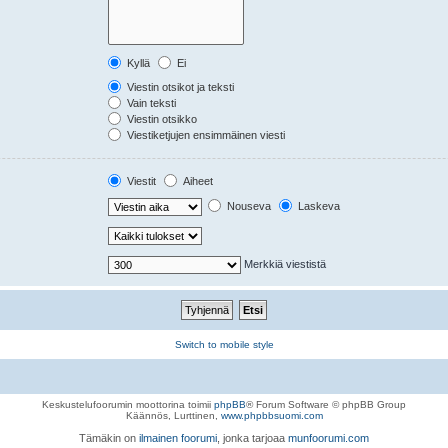
Kyllä
Ei
Viestin otsikot ja teksti
Vain teksti
Viestin otsikko
Viestiketjujen ensimmäinen viesti
Viestit
Aiheet
Nouseva
Laskeva
Merkkiä viestistä
Switch to mobile style
Keskustelufoorumin moottorina toimii
phpBB
® Forum Software © phpBB Group
Käännös, Lurttinen,
www.phpbbsuomi.com
Tämäkin on
ilmainen foorumi
, jonka tarjoaa
munfoorumi.com