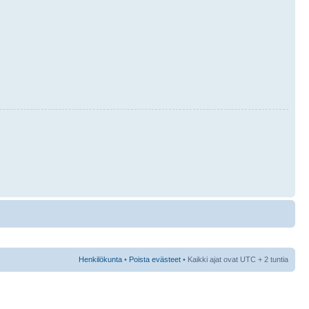
Henkilökunta
•
Poista evästeet
• Kaikki ajat ovat UTC + 2 tuntia