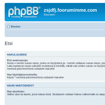
zsjdfj.foorumimme.com
Education
Etusivu
Etsi
HAKULAUSEKE
Etsi avainsanoja:
Aseta
+
merkki sanan eteen, jonka on löydyttävä ja
-
merkki sellaisen sanan eteen, jota
Laita haettavat sanat sulkuihin erotettuna
|
-merkillä, mikäli vain yhden sanan on löydyt
merkkiä jokerimerkkinä osittaisiin hakuihin
Hae käyttäjätunnuksella:
Käytä *-merkkiä jokerimerkkinä osittaisiin hakuihin
HAUN VAIHTOEHDOT
Hae alueittain:
Valitse alue tai alueet, josta haluat etsiä. Sisäalueet voidaan hakea valitsemalla se alapu