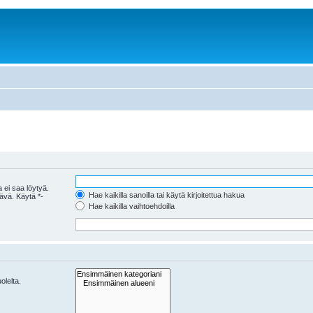
 ei saa löytyä.
Hae kaikilla sanoilla tai käytä kirjoitettua hakua
tävä. Käytä *-
Hae kaikilla vaihtoehdoilla
olelta.